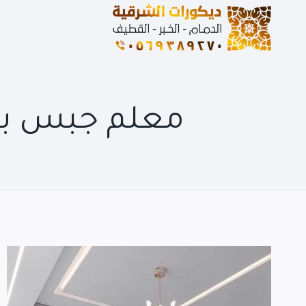
لتجاوز
لى
لمحتوى
معلم جبس بور