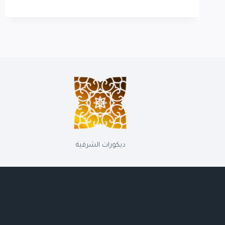
وتركيب
مرايا
بالقطيف
الخبر
الدمام
0569389270
معلم
تفصيل
مرايات
معينة
بالشرقية
ديكورات الشرقية