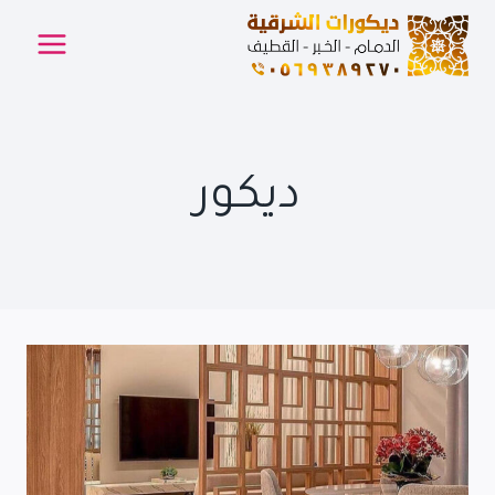
لتجاوز
لى
لمحتوى
ديكور