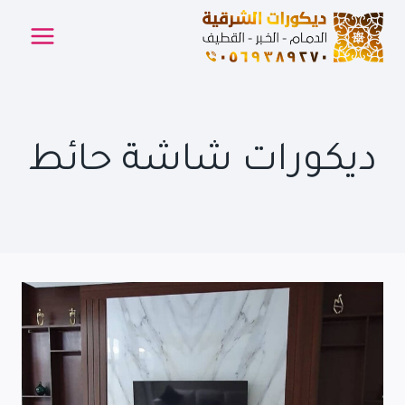
لتجاوز
لى
لمحتوى
ديكورات شاشة حائط