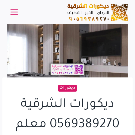
لتجاوز
لى
لمحتوى
ديكورات
ديكورات الشرقية
0569389270 معلم