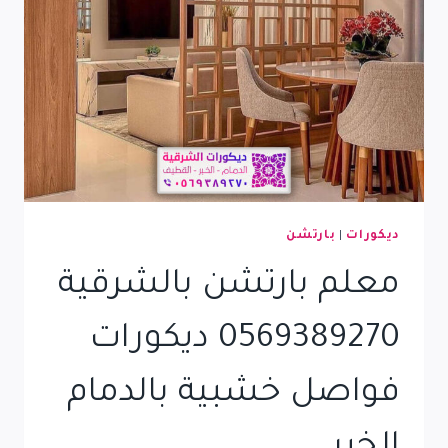
تنفيذ
باركيه
ممتاز
بالخبر
|
مقاول
أرضيات
باكيه
في
القطيف
ديكورات
|
بارتشن
معلم بارتشن بالشرقية
0569389270 ديكورات
فواصل خشبية بالدمام