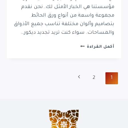
مؤسستنا هي الخيار الأمثل لك. نحن نقدم
مجموعة واسعة من أنواع ورق الحائط
بتصاميم وألوان مختلفة تناسب جميع الأذواق
والمساحات. سواء كنت تريد تجديد ديكور…
ورق
أكمل القراءة
حائط
الدمام
الخبر
القطيف
تنقل
الصفحة
2
1
0569389270
تركيب
التالية
الصفحة
ورق
جدران
بالشرقية