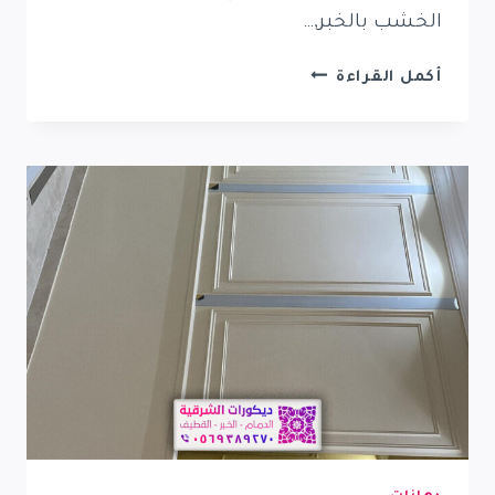
الخشب بالخبر,…
بديل
أكمل القراءة
الخشب
الشرقية
0569389270
معلم
ديكورات
بديل
الخشب
بالقطيف
الدمام
الخبر