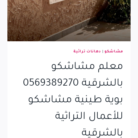
مشاشكو
|
دهانات تراثية
معلم مشاشكو
بالشرقية 0569389270
بوية طينية مشاشكو
للأعمال التراثية
بالشرقية