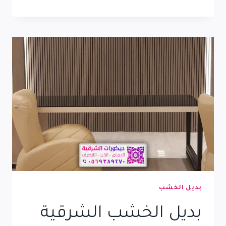
وتركيب
مرايا
بالقطيف
الخبر
الدمام
0569389270
معلم
تفصيل
مرايات
معينة
بالشرقية
بديل الخشب
بديل الخشب الشرقية